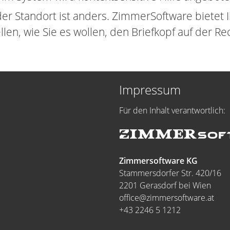
der Standort ist anders. ZimmerSoftware bietet 
len, wie Sie es wollen, den Briefkopf auf der Re
Impressum
Für den Inhalt verantwortlich:
Zimmersoftware KG
Stammersdorfer Str. 420/16
2201 Gerasdorf bei Wien
office@zimmersoftware.at
+43 2246 5 1212