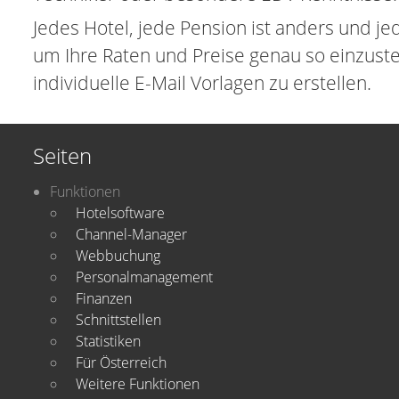
Jedes Hotel, jede Pension ist anders und je
um Ihre Raten und Preise genau so einzustel
individuelle E-Mail Vorlagen zu erstellen.
Seiten
Funktionen
Hotelsoftware
Channel-Manager
Webbuchung
Personalmanagement
Finanzen
Schnittstellen
Statistiken
Für Österreich
Weitere Funktionen